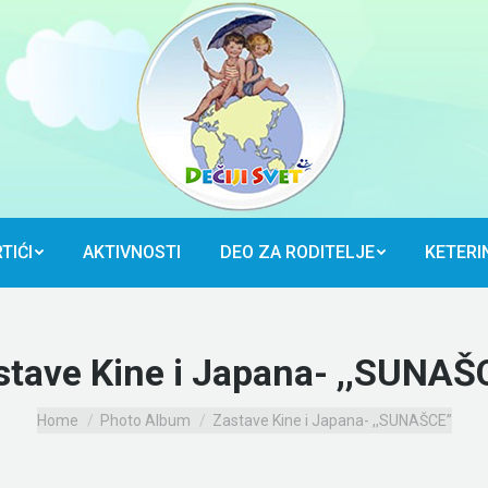
TIĆI
AKTIVNOSTI
DEO ZA RODITELJE
KETERI
TIĆI
AKTIVNOSTI
DEO ZA RODITELJE
KETERI
stave Kine i Japana- ,,SUNAŠ
You are here:
Home
Photo Album
Zastave Kine i Japana- ,,SUNAŠCE”