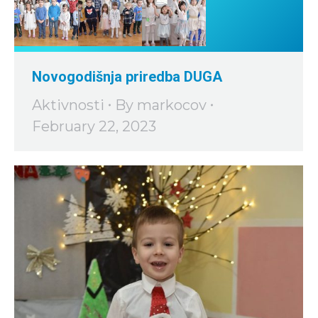
Novogodišnja priredba DUGA
Aktivnosti
By
markocov
February 22, 2023