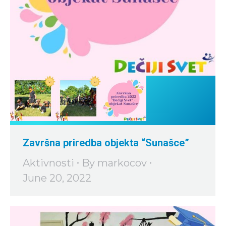
Završna priredba objekta “Sunašce”
Aktivnosti
By
markocov
June 20, 2022