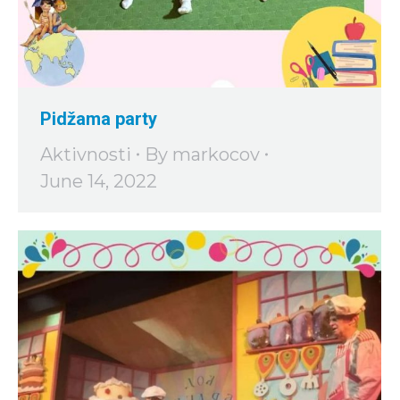
Pidžama party
Aktivnosti
By
markocov
June 14, 2022