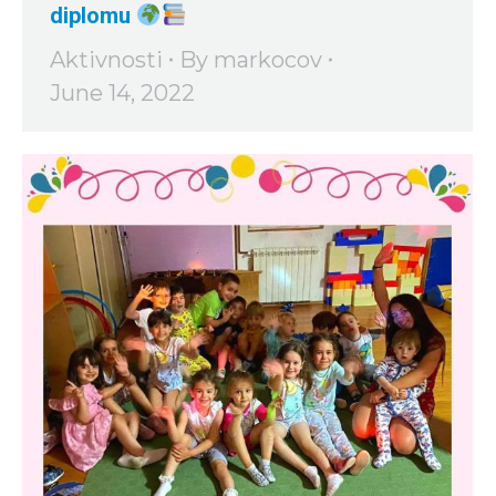
diplomu
Aktivnosti
By
markocov
June 14, 2022