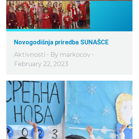
Novogodišnja priredba SUNAŠCE
Aktivnosti
By
markocov
February 22, 2023