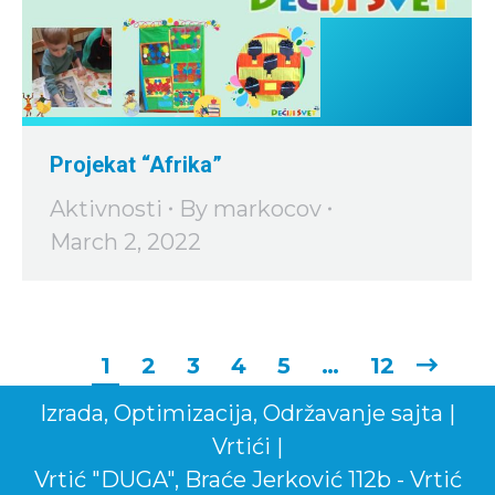
Projekat “Afrika”
Aktivnosti
By
markocov
March 2, 2022
1
2
3
4
5
…
12
Izrada
,
Optimizacija
,
Održavanje
sajta
|
Vrtići
|
Vrtić "DUGA", Braće Jerković 112b - Vrtić