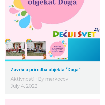
Završna priredba objekta “Duga”
Aktivnosti
By
markocov
July 4, 2022