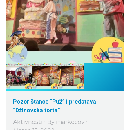
Pozorištance “Puž” i predstava
“Džinovska torta”
Aktivnosti
By
markocov