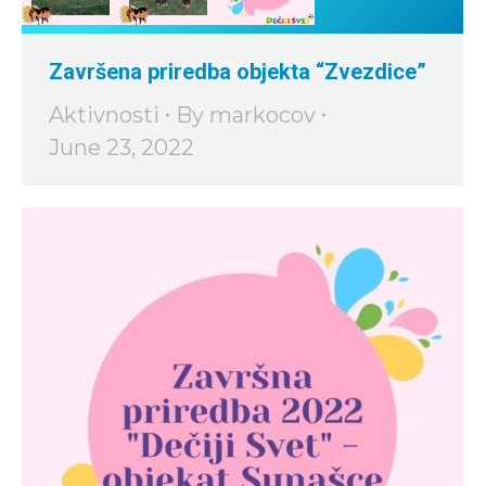
Završena priredba objekta “Zvezdice”
Aktivnosti
By
markocov
June 23, 2022